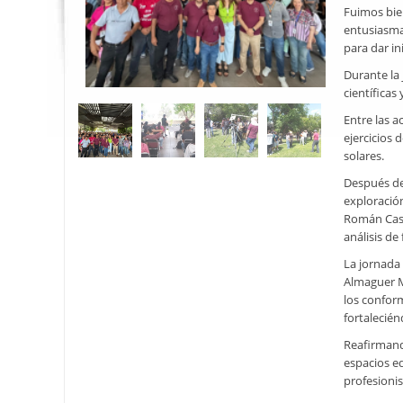
Fuimos bie
entusiasmad
para dar i
Durante la 
científicas
Entre las 
ejercicios
solares.
Después de 
exploración
Román Casta
análisis d
La jornada
Almaguer M
los conform
fortalecién
Reafirmand
espacios ed
profesionis