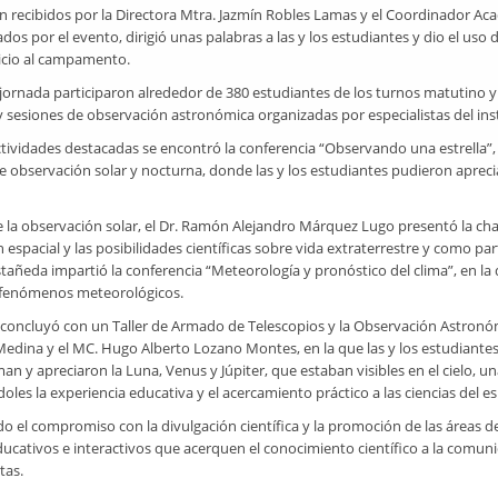
n recibidos por la Directora Mtra. Jazmín Robles Lamas y el Coordinador Ac
os por el evento, dirigió unas palabras a las y los estudiantes y dio el uso d
nicio al campamento.
jornada participaron alrededor de 380 estudiantes de los turnos matutino y 
 y sesiones de observación astronómica organizadas por especialistas del inst
actividades destacadas se encontró la conferencia “Observando una estrella
 de observación solar y nocturna, donde las y los estudiantes pudieron apr
la observación solar, el Dr. Ramón Alejandro Márquez Lugo presentó la charla
 espacial y las posibilidades científicas sobre vida extraterrestre y como 
ñeda impartió la conferencia “Meteorología y pronóstico del clima”, en la 
e fenómenos meteorológicos.
 concluyó con un Taller de Armado de Telescopios y la Observación Astronómi
edina y el MC. Hugo Alberto Lozano Montes, en la que las y los estudiantes 
an y apreciaron la Luna, Venus y Júpiter, que estaban visibles en el cielo, un
doles la experiencia educativa y el acercamiento práctico a las ciencias del es
o el compromiso con la divulgación científica y la promoción de las áreas
ucativos e interactivos que acerquen el conocimiento científico a la comun
tas.