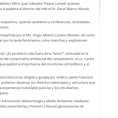
adémico Mtro. Juan Salvador Pizano Lomelí, quienes
e la palabra al director del IAM el Dr. Oscar Blanco Alonso,
vespertino, quienes asistieron a conferencias, actividades
ituto.
”, impartida por el MC. Hugo Alberto Lozano Montes, así como
eciar por la tarde fenómenos como manchas y explosiones
 “¿Es posible la vida fuera de la Tierra?”, enfocada en la
parte del componente ambiental del campamento, el Lic. Carlos
que explicó la importancia del monitoreo atmosférico y el
ca Nocturna, dirigida y guiada por el Mtro. Jaime Francisco
pudieron observar los distintos telescopios y estructura que
a experiencia inolvidable para las y los estudiantes,
pacio.
 de Astronomía, Meteorología y Medio Ambiente, mediante
idad universitaria y motiven a futuras generaciones de