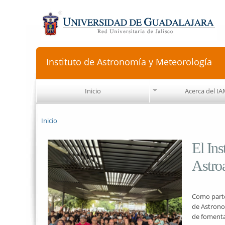
Instituto de Astronomía y Meteorología
Inicio
Acerca del I
Se encuentra usted aquí
Inicio
El Ins
Astroa
Como parte
de Astrono
de fomentar