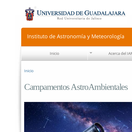
Instituto de Astronomía y Meteorología
Inicio
Acerca del I
Se encuentra usted aquí
Inicio
Campamentos AstroAmbientales