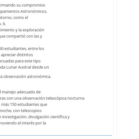
eafirmando su compromiso
Campamentos Astronómicos,
ntorno, como el
. 6.
imiento y la exploración
 que compartió con las y
50 estudiantes, entre los
apreciar distintos
ecuadas para este tipo
ada Lunar Austral desde un
y la observación astronómica.
 el manejo adecuado de
ras con una observación telescópica nocturna
on más 150 estudiantes que
 noche, con telescopios
investigación, divulgación científica y
oviendo el interés por la