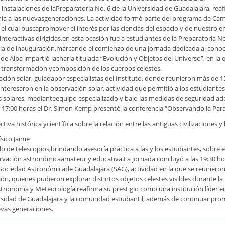
nstalaciones de laPreparatoria No. 6 de la Universidad de Guadalajara, r
onomía a las nuevasgeneraciones. La actividad formó parte del programa de 
l cual buscapromover el interés por las ciencias del espacio y de nuestro e
nteractivas dirigidas,en esta ocasión fue a estudiantes de la Preparatoria No
monia de inauguración,marcando el comienzo de una jornada dedicada al conoc
ty de Alba impartió lacharla titulada “Evolución y Objetos del Universo”, en la
, transformación ycomposición de los cuerpos celestes.
ación solar, guiadapor especialistas del Instituto, donde reunieron más de 1
teresaron en la observación solar, actividad que permitió a los estudiantes 
solares, medianteequipo especializado y bajo las medidas de seguridad ad
17:00 horas el Dr. Simon Kemp presentó la conferencia “Observando la Par
iva histórica ycientífica sobre la relación entre las antiguas civilizaciones 
ísico Jaime
 de telescopios,brindando asesoría práctica a las y los estudiantes, sobre
vación astronómicaamateur y educativa.La jornada concluyó a las 19:30 ho
a Sociedad Astronómicade Guadalajara (SAG), actividad en la que se reunier
, quienes pudieron explorar distintos objetos celestes visibles durante la
stronomía y Meteorología reafirma su prestigio como una institución líder en 
ersidad de Guadalajara y la comunidad estudiantil, además de continuar prom
evas generaciones.