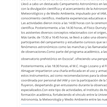
Llevó a cabo un destacado Campamento Astronómico en las i
con la divulgación científica y el acercamiento de la Astr
Meteorológicos y de Medio Ambiente, impulsado por el IAM, e
conocimiento científico, mediante experiencias educativas e i
Las actividades dieron inicio a las 14:00 horas con la cere
científica. Posteriormente, a las 14:30 horas, el Físico Durru
los asistentes diversos conceptos relacionados con el origen
Más tarde, de 15:30 a 16:45 horas, se llevó a cabo una observ
participantes del campamento y estudiante curiosos que se in
fenómenos astronómicos como las manchas y las llamaradas 
de observaciones.Como parte del programa académico, a las 
observatorio prehistórico en Escocia”, ofreciendo una perspect
Posteriormente, a las 18:30 horas, el M.C. Hugo Lozano y el F
Almaguer impartieron una charla enfocada en el uso y armado
estos instrumentos, así como recomendaciones para la obser
coordinada por personal del IAM y con la participación de l
fluyeron, despertando gran entusiasmo durante la observación
especializados.Con este tipo de actividades, el Instituto de A
formación académica, fortaleciendo el vínculo entre la Univ
Astronomía, la Meteorología y Medio Ambiente entre las nu