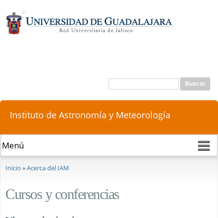
Pasar al
contenido
principal
Buscar
Formulario de búsqueda
Instituto de Astronomía y Meteorología
Se encuentra usted aquí
Inicio
»
Acerca del IAM
Cursos y conferencias