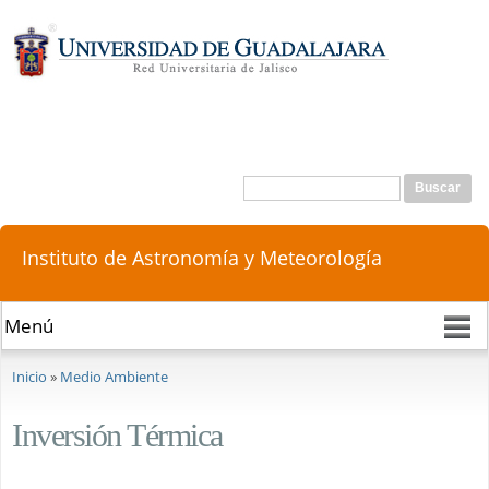
Pasar al
contenido
principal
Buscar
Formulario de búsqueda
Instituto de Astronomía y Meteorología
Se encuentra usted aquí
Inicio
»
Medio Ambiente
Inversión Térmica