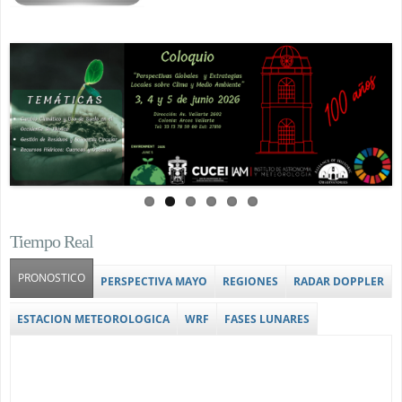
Tiempo Real
PRONOSTICO
(solapa activa)
PERSPECTIVA MAYO
REGIONES
RADAR DOPPLER
ESTACION METEOROLOGICA
WRF
FASES LUNARES