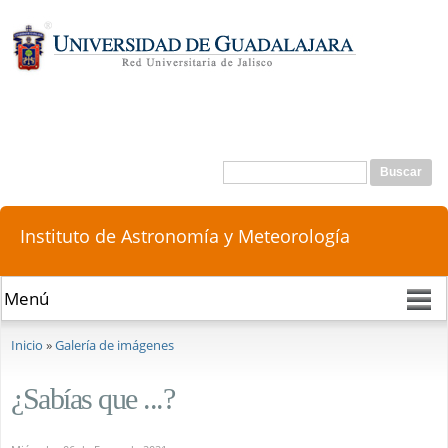
Pasar al
contenido
principal
Buscar
Formulario de búsqueda
Instituto de Astronomía y Meteorología
Se encuentra usted aquí
Inicio
»
Galería de imágenes
¿Sabías que ...?