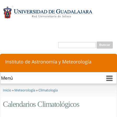
Pasar al
contenido
principal
Buscar
Formulario de búsqueda
Instituto de Astronomía y Meteorología
Se encuentra usted aquí
Inicio
»
Meteorología
»
Climatología
Calendarios Climatológicos