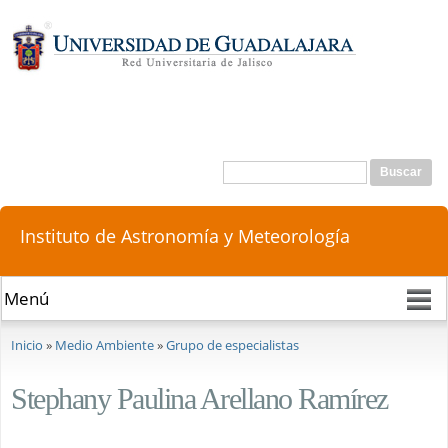
Pasar al
contenido
principal
Buscar
Formulario de búsqueda
Instituto de Astronomía y Meteorología
Se encuentra usted aquí
Inicio
»
Medio Ambiente
»
Grupo de especialistas
Stephany Paulina Arellano Ramírez