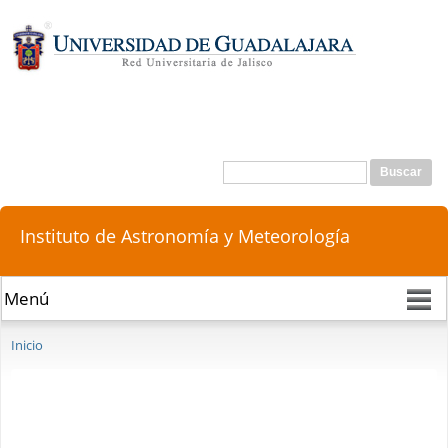
Pasar al
contenido
principal
Buscar
Formulario de búsqueda
Instituto de Astronomía y Meteorología
Se encuentra usted aquí
Inicio