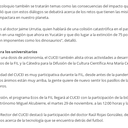
coloquio también se tratarán temas como las consecuencias del impacto que p
ó que con estos diálogos se debatirá acerca de los retos que tienen las misi
impactara en nuestro planeta.
al doctor Jaime Urrutia, quien hablará de una colisión catastrófica en el pas
n en una región que ahora es Yucatán y que dio lugar a la extinción de 75 p
an imponentes como los dinosaurios”, detalló.
ra los universitarios
na dosis de astronomía, el CUCEI también alista otras actividades a desarr
os de la FIL y la Cátedra para la Difusión de la Cultura Científica Ana María C
dad del CUCEI es muy participativa durante la FIL, desde antes de la pandem
los ánimos están muy arriba, la gente quiere de nuevo sentir los pasillos de 
ros.
sión, el programa Ecos de la FIL llegará al CUCEI con la participación de la bi
strónomo Miguel Alcubierre, el martes 29 de noviembre, a las 12:00 horas y la 
Rector del CUCEI destacó la participación del doctor Raúl Rojas González, de 
ios acerca de la tecnología que se encuentra detrás del futbol.