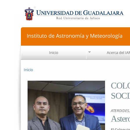
Instituto de Astronomía y Meteorología
Inicio
Acerca del I
Se encuentra usted aquí
Inicio
COL
SOCI
ATEROIDES
Astero
El Coloqui