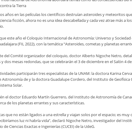
 contra la Tierra
os años en las películas los científicos destruían asteroides y meteoritos 
ciencia ficción, ahora no es una idea descabellada y cada vez atrae más a lo
io.
que este año el Coloquio Internacional de Astronomía: Universo y Sociedad (CI
adalajara (FIL 2022), con la temática “Asteroides, cometas y planetas errant
te del Comité organizador del coloquio, doctor Alberto Nigoche Netro, deta
 y dos mesas redondas, que se celebrarán el 3 de diciembre en el Salón 4 d
tividades participarán tres especialistas de la UNAM: la doctora Karina Cervan
de Astronomía de y la doctora Guadalupe Cordero, del Instituto de Geofísic
istema Solar.
én el doctor Eduardo Martín Guerrero, del Instituto de Astronomía de Canari
rca de los planetas errantes y sus características.
as que no están ligados a una estrella y viajan solos por el espacio; es muy d
recibiríamos luz ni habría vida”, declaró Nigoche Netro, investigador del Ins
io de Ciencias Exactas e Ingenierías (CUCEI) de la UdeG.