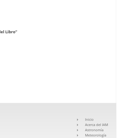
el Libro”
Inicio
Acerca del IAM
Astronomía
Meteorología