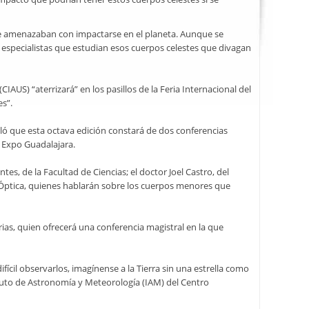
que amenazaban con impactarse en el planeta. Aunque se
s especialistas que estudian esos cuerpos celestes que divagan
AUS) “aterrizará” en los pasillos de la Feria Internacional del
es”.
lló que esta octava edición constará de dos conferencias
e Expo Guadalajara.
tes, de la Facultad de Ciencias; el doctor Joel Castro, del
a Óptica, quienes hablarán sobre los cuerpos menores que
as, quien ofrecerá una conferencia magistral en la que
ifícil observarlos, imagínense a la Tierra sin una estrella como
tituto de Astronomía y Meteorología (IAM) del Centro