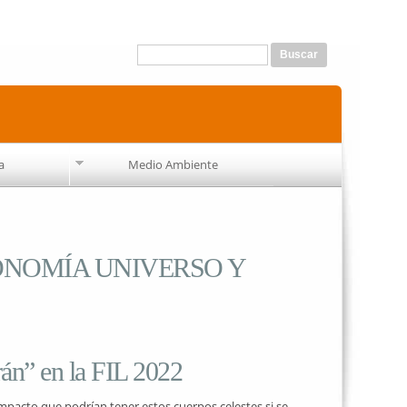
Formulario de búsqueda
Buscar
a
Medio Ambiente
ONOMÍA UNIVERSO Y
arán” en la FIL 2022
pacto que podrían tener estos cuerpos celestes si se