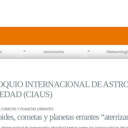
Pasar al
contenido
principal
AM
Astronomía
Meteorologí
OQUIO INTERNACIONAL DE ASTR
EDAD (CIAUS)
, COMETAS Y PLANETAS ERRANTES
ides, cometas y planetas errantes “aterriz
o Internacional de Astronomía abordará temas como las consecuencias del im