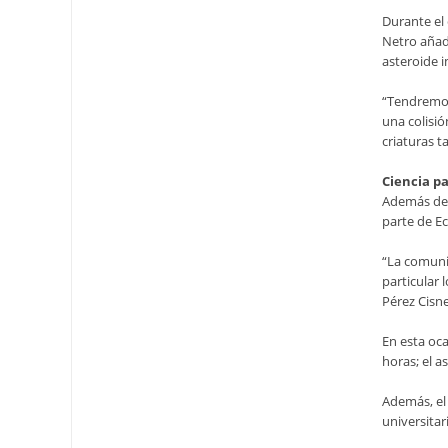
Durante el 
Netro añadi
asteroide 
“Tendremos 
una colisió
criaturas t
Ciencia pa
Además de u
parte de Ec
“La comuni
particular 
Pérez Cisne
En esta oca
horas; el a
Además, el 
universitar