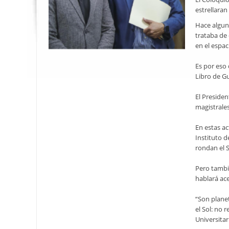
estrellaran
Hace algun
trataba de 
en el espac
Es por eso 
Libro de Gu
El Presiden
magistrales
En estas ac
Instituto 
rondan el S
Pero tambi
hablará ace
“Son planet
el Sol: no 
Universitar