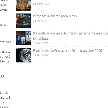
04 Mayo 2026
ectos
 como
Perspectiva cliama para Mayo
24 Mar 2026
arto
Pronostican un mes de marzo ligeramente más cáli
lo habitual
orativas
11 Mar 2026
Equinoccio de Primavera "20 de marzo de 2026"
lajara,
28 Feb 2026
ía llevó
biental
800
ional,
jara. El
 de
 a cabo