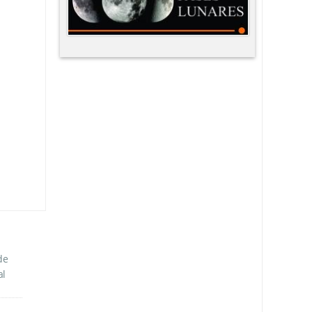
de
al