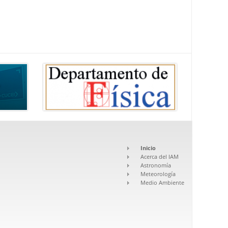
Inicio
Acerca del IAM
Astronomía
Meteorología
Medio Ambiente