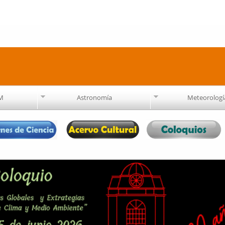
Pasar al
contenido
principal
AM
Astronomía
Meteorologí