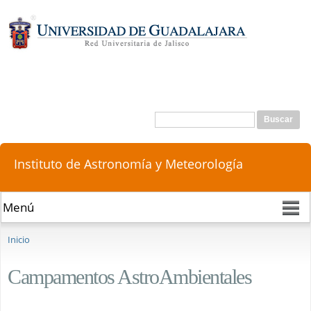
Pasar al
contenido
principal
Buscar
Formulario de búsqueda
Instituto de Astronomía y Meteorología
Se encuentra usted aquí
Inicio
Campamentos AstroAmbientales