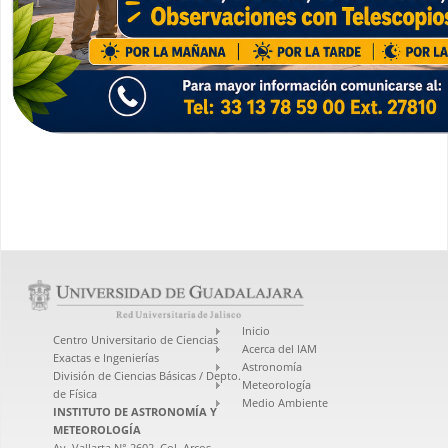
Inicio
Centro Universitario de Ciencias
Acerca del IAM
Exactas e Ingenierías
Astronomía
División de Ciencias Básicas / Depto.
Meteorología
de Física
Medio Ambiente
INSTITUTO DE ASTRONOMÍA Y
METEOROLOGÍA
Av. Vallarta N° 2602, Col. Arcos