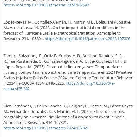
https://doi.org/10.1016/j.atmosres.2024.107697
López-Reyes, M., González-Alemán, J.J., Martín M.L., Bolguiani P., Sastre,
M., Acosta-Insua M. (2023). On the impact of initial conditions in the
forecast of Hurricane Leslie extratropical transition. Atmospheric
Research, 291, 106801.
https://doi.org/10.1016/j.atmosres.2023.107020
Zamora-Salvador, J. E., Ortíz-Bañuelos, A. D., Arellano-Ramírez, S. P.,
Román-Castañeda, C., González-Figueroa, A., Ulloa- Godínez, H. H., &
López-Reyes, M. (2025). Estado del clima en Jalisco: Temporada de
lluvias y comportamiento extremo de la temperatura en 2024 [Weather
Status in Jalisco: Rainy Season 2024 and Extreme Temperature Behavior
in2024]. e-CUCBA. ISSN 2448-5225.
https://doi.org/10.32870/e-
cucba.vi25.382
Díaz-Fernández, J., Calvo-Sancho, C., Bolgiani, P., Sastre, M., López-Reyes,
M., Fernández-González, S., & Martín, M. L. (2025). Effect of complex
orography on numerical simulations of a downburst event in Spain.
Atmospheric Research, 314, 107821.
https://doi.org/10.1016/j.atmosres.2024.107821