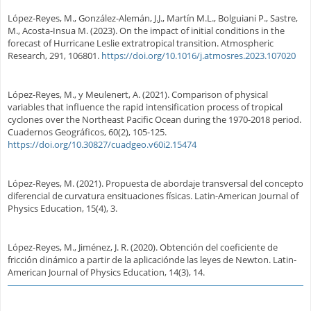
López-Reyes, M., González-Alemán, J.J., Martín M.L., Bolguiani P., Sastre,
M., Acosta-Insua M. (2023). On the impact of initial conditions in the
forecast of Hurricane Leslie extratropical transition. Atmospheric
Research, 291, 106801.
https://doi.org/10.1016/j.atmosres.2023.107020
López-Reyes, M., y Meulenert, A. (2021). Comparison of physical
variables that influence the rapid intensification process of tropical
cyclones over the Northeast Pacific Ocean during the 1970-2018 period.
Cuadernos Geográficos, 60(2), 105-125.
https://doi.org/10.30827/cuadgeo.v60i2.15474
López-Reyes, M. (2021). Propuesta de abordaje transversal del concepto
diferencial de curvatura ensituaciones físicas. Latin-American Journal of
Physics Education, 15(4), 3.
López-Reyes, M., Jiménez, J. R. (2020). Obtención del coeficiente de
fricción dinámico a partir de la aplicaciónde las leyes de Newton. Latin-
American Journal of Physics Education, 14(3), 14.