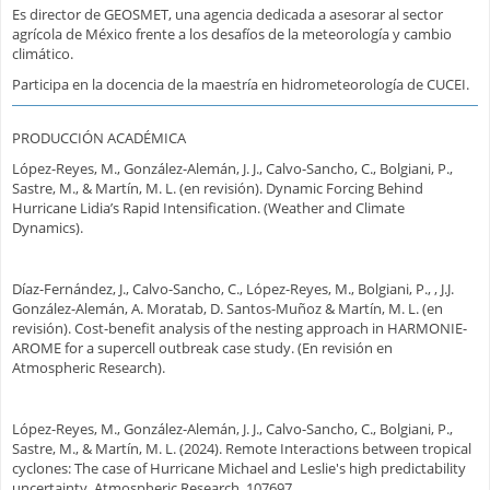
Es director de GEOSMET, una agencia dedicada a asesorar al sector
agrícola de México frente a los desafíos de la meteorología y cambio
climático.
Participa en la docencia de la maestría en hidrometeorología de CUCEI.
PRODUCCIÓN ACADÉMICA
López-Reyes, M., González-Alemán, J. J., Calvo-Sancho, C., Bolgiani, P.,
Sastre, M., & Martín, M. L. (en revisión). Dynamic Forcing Behind
Hurricane Lidia’s Rapid Intensification. (Weather and Climate
Dynamics).
Díaz-Fernández, J., Calvo-Sancho, C., López-Reyes, M., Bolgiani, P., , J.J.
González-Alemán, A. Moratab, D. Santos-Muñoz & Martín, M. L. (en
revisión). Cost-benefit analysis of the nesting approach in HARMONIE-
AROME for a supercell outbreak case study. (En revisión en
Atmospheric Research).
López-Reyes, M., González-Alemán, J. J., Calvo-Sancho, C., Bolgiani, P.,
Sastre, M., & Martín, M. L. (2024). Remote Interactions between tropical
cyclones: The case of Hurricane Michael and Leslie's high predictability
uncertainty. Atmospheric Research, 107697.