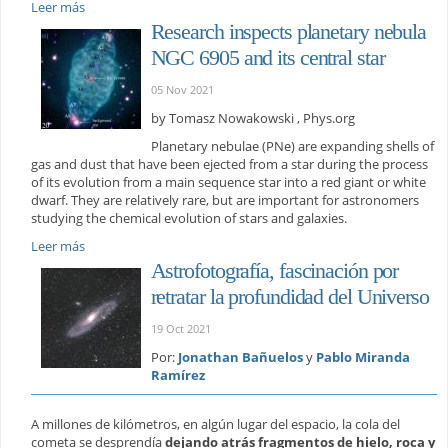
Leer más
Research inspects planetary nebula
NGC 6905 and its central star
05 Nov 2021
by Tomasz Nowakowski , Phys.org
Planetary nebulae (PNe) are expanding shells of
gas and dust that have been ejected from a star during the process
of its evolution from a main sequence star into a red giant or white
dwarf. They are relatively rare, but are important for astronomers
studying the chemical evolution of stars and galaxies.
Leer más
Astrofotografía, fascinación por
retratar la profundidad del Universo
19 Oct 2021
Por:
Jonathan Bañuelos
y
Pablo Miranda
Ramírez
A millones de kilómetros, en algún lugar del espacio, la cola del
cometa se desprendía
dejando atrás fragmentos de hielo, roca y