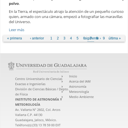
polvo
.
En la Tierra, el espectáculo atrajo la atención de un pequeño curioso
quien, armado con una cámara, empezó a fotografiar las maravillas
del Universo.
Leer más
Páginas
« primera
‹ anterior
1
2
3
4
5
6
siguiente ›
7
8
9
última »
Inicio
Centro Universitario de Ciencias
Acerca del IAM
Exactas e Ingenierías
Astronomía
División de Ciencias Básicas / Depto.
Meteorología
de Física
Medio Ambiente
INSTITUTO DE ASTRONOMÍA Y
METEOROLOGÍA
Av. Vallarta N° 2602, Col. Arcos
Vallarta C.P. 44130
Guadalajara, Jalisco, México.
Teléfono(s) (33) 13 78 59 00 EXT